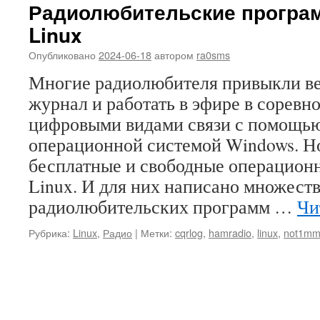
Радиолюбительские програ
Linux
Опубликовано
2024-06-18
автором
ra0sms
Многие радиолюбителя привыкли в
журнал и работать в эфире в соревн
цифровыми видами связи с помощью
операционной системой Windows. Н
бесплатные и свободные операционн
Linux. И для них написано множест
радиолюбительских программ …
Чи
Рубрика:
Linux
,
Радио
|
Метки:
cqrlog
,
hamradio
,
linux
,
not1m