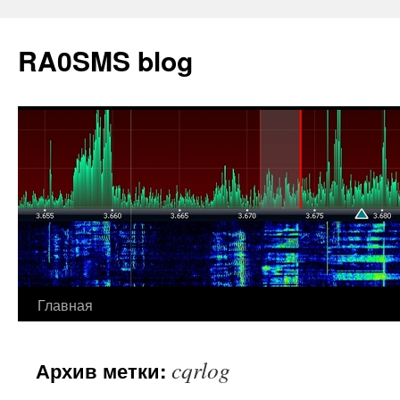
Перейти
к
RA0SMS blog
содержимому
Главная
cqrlog
Архив метки: