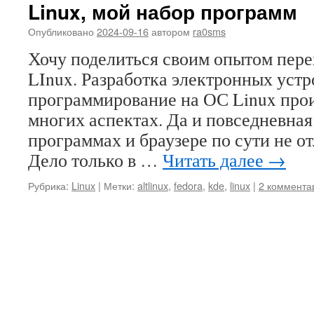
Linux, мой набор программ
Опубликовано
2024-09-16
автором
ra0sms
Хочу поделиться своим опытом пере
LInux. Разработка электронных устр
программирование на ОС Linux про
многих аспектах. Да и повседневная
программах и браузере по сути не о
Дело только в …
Читать далее
→
Рубрика:
Linux
|
Метки:
altlinux
,
fedora
,
kde
,
linux
|
2 коммента