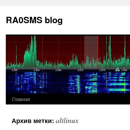
Перейти
к
RA0SMS blog
содержимому
Главная
altlinux
Архив метки: